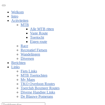
Welkom
Intro
Activiteiten
MTB
Alle MTB ritten
Vaste Route
Toertocht
Eigen route
Race
Recreatief Fietsen
Wandelingen
Diversen
Berichten
Links
Fiets Links
MTB Toertochten
My Maps
TKO Overloon Routes
Toerclub Boxmeer Routes
Diverse Handige Links
De Blauwe Pomerans