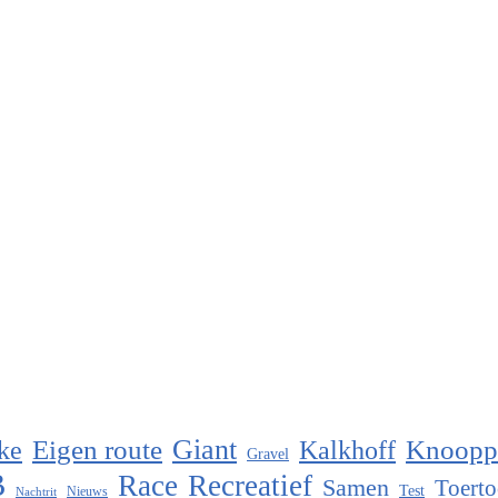
Eigen route
Giant
Knoopp
ke
Kalkhoff
Gravel
B
Race
Recreatief
Samen
Toerto
Test
Nieuws
Nachtrit