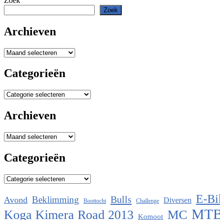
Zoek
Zoek
Archieven
Archieven
Categorieën
Categorieën
Archieven
Archieven
Categorieën
Categorieën
E-Bi
Bulls
Beklimming
Avond
Diversen
Boottocht
Challenge
MT
Koga Kimera Road 2013
MC
Komoot