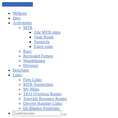
Ga naar de inhoud
Welkom
Intro
Activiteiten
MTB
Alle MTB ritten
Vaste Route
Toertocht
Eigen route
Race
Recreatief Fietsen
Wandelingen
Diversen
Berichten
Links
Fiets Links
MTB Toertochten
My Maps
TKO Overloon Routes
Toerclub Boxmeer Routes
Diverse Handige Links
De Blauwe Pomerans
Zoeken