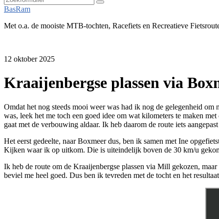
Zoeken
BasRam
Met o.a. de mooiste MTB-tochten, Racefiets en Recreatieve Fietsrout
12 oktober 2025
Kraaijenbergse plassen via Box
Omdat het nog steeds mooi weer was had ik nog de gelegenheid om nog
was, leek het me toch een goed idee om wat kilometers te maken met d
gaat met de verbouwing aldaar. Ik heb daarom de route iets aangepa
Het eerst gedeelte, naar Boxmeer dus, ben ik samen met Ine opgefietst.
Kijken waar ik op uitkom. Die is uiteindelijk boven de 30 km/u gekome
Ik heb de route om de Kraaijenbergse plassen via Mill gekozen, maar 
beviel me heel goed. Dus ben ik tevreden met de tocht en het resultaat