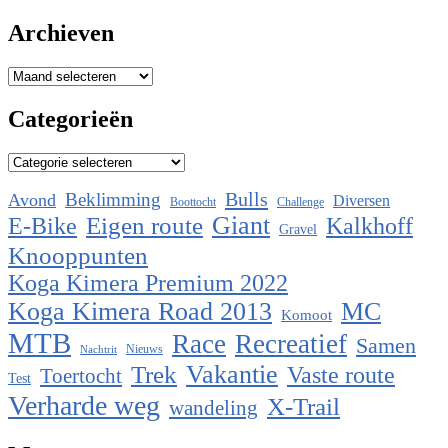
Archieven
Archieven
Categorieën
Categorieën
Bulls
Beklimming
Avond
Diversen
Boottocht
Challenge
Eigen route
Giant
E-Bike
Kalkhoff
Gravel
Knooppunten
Koga Kimera Premium 2022
Koga Kimera Road 2013
MC
Komoot
MTB
Race
Recreatief
Samen
Nieuws
Nachtrit
Vakantie
Trek
Vaste route
Toertocht
Test
Verharde weg
X-Trail
wandeling