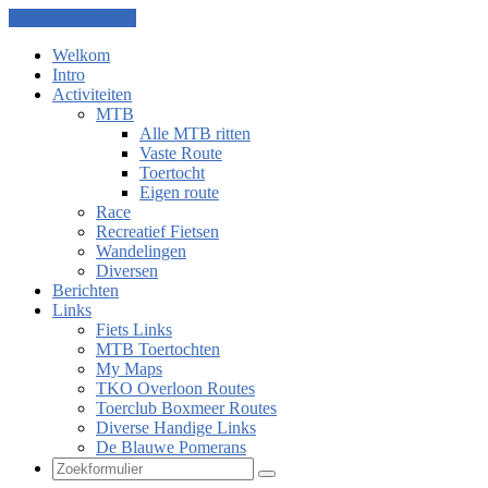
Ga naar de inhoud
Welkom
Intro
Activiteiten
MTB
Alle MTB ritten
Vaste Route
Toertocht
Eigen route
Race
Recreatief Fietsen
Wandelingen
Diversen
Berichten
Links
Fiets Links
MTB Toertochten
My Maps
TKO Overloon Routes
Toerclub Boxmeer Routes
Diverse Handige Links
De Blauwe Pomerans
Zoeken