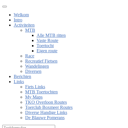
Welkom
Intro
Activiteiten
MTB
Alle MTB ritten
Vaste Route
Toertocht
Eigen route
Race
Recreatief Fietsen
Wandelingen
Diversen
Berichten
Links
Fiets Links
MTB Toertochten
My Maps
TKO Overloon Routes
Toerclub Boxmeer Routes
Diverse Handige Links
De Blauwe Pomerans