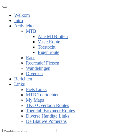
Welkom
Intro
Activiteiten
MTB
Alle MTB ritten
Vaste Route
Toertocht
Eigen route
Race
Recreatief Fietsen
Wandelingen
Diversen
Berichten
Links
Fiets Links
MTB Toertochten
My Maps
TKO Overloon Routes
Toerclub Boxmeer Routes
Diverse Handige Links
De Blauwe Pomerans