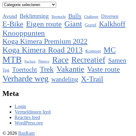
Categorieën
Bulls
Beklimming
Avond
Diversen
Boottocht
Challenge
Eigen route
Giant
E-Bike
Kalkhoff
Gravel
Knooppunten
Koga Kimera Premium 2022
Koga Kimera Road 2013
MC
Komoot
MTB
Race
Recreatief
Samen
Nieuws
Nachtrit
Vakantie
Trek
Vaste route
Toertocht
Test
Verharde weg
X-Trail
wandeling
Meta
Login
Vermeldingen feed
Reacties feed
WordPress.org
© 2026
BasRam