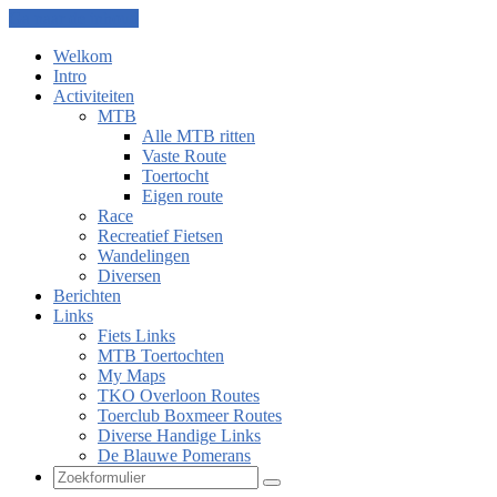
Ga naar de inhoud
Welkom
Intro
Activiteiten
MTB
Alle MTB ritten
Vaste Route
Toertocht
Eigen route
Race
Recreatief Fietsen
Wandelingen
Diversen
Berichten
Links
Fiets Links
MTB Toertochten
My Maps
TKO Overloon Routes
Toerclub Boxmeer Routes
Diverse Handige Links
De Blauwe Pomerans
Zoeken