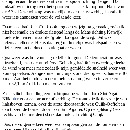
Campina aan de andere kant van het spoor richting Beugen. Dan
linksaf, weer terug over het spoor en naar het knooppunt Haps van
de A73. Deze wijzing was redelijk, maar niet geweldig. Ik zal dit
weer iets aanpassen voor de volgende keer.
Daarnaast had ik in Cuijk ook nog een wijziging gemaakt, zodat ik
niet het smalle en drukke fietspad langs de Maas richting Katwijk
hoefde te nemen, maar de ‘grote’ doorgaande weg. Dat was
helemaal ellende. Het is daar erg onduidelijk was fietspad is en wat
niet. Geen pretje dus dat stuk gaat er weer uit.
Qua weer was het vandaag redelijk tot goed. De temperatuur was
uitstekend, maar de wind fors. Gelukkig had ik het tweede gedeelte
de wind wat meer mee zodat ik mijn gemiddelde snelheid weer wat
kon oppoetsen. Aangekomen in Cuijk stond die op een schamele 30
km/u. Aan het einde van de rit heb ik dat nog weten te verbeteren
naar 32,1 km/u. Ik ben niet ontvreden.
Zie als titel afbeelding een luchtopname van het dorp Sint Agatha.
Klik
hier
voor een grotere afbeelding. De route die ik fiets zie je van
linksboven komen, over de grote doorgaande weg Cuijk-Oeffelt en
dan tussen de bomen door naar Sint Agatha. Op de splitsing (iets
rechts van het midden) sla ik dan links af richting Cuijk.
Dus, de volgende keer weer wat aanpassingen aan de route en dan
maar weer kijken of die fijn zijn of niet.