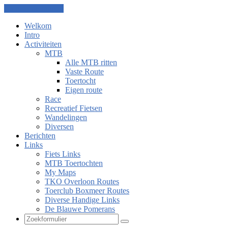
Ga naar de inhoud
Welkom
Intro
Activiteiten
MTB
Alle MTB ritten
Vaste Route
Toertocht
Eigen route
Race
Recreatief Fietsen
Wandelingen
Diversen
Berichten
Links
Fiets Links
MTB Toertochten
My Maps
TKO Overloon Routes
Toerclub Boxmeer Routes
Diverse Handige Links
De Blauwe Pomerans
Zoeken