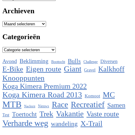
Archieven
Archieven
Categorieën
Categorieën
Bulls
Beklimming
Avond
Diversen
Boottocht
Challenge
Eigen route
Giant
E-Bike
Kalkhoff
Gravel
Knooppunten
Koga Kimera Premium 2022
Koga Kimera Road 2013
MC
Komoot
MTB
Race
Recreatief
Samen
Nieuws
Nachtrit
Vakantie
Trek
Vaste route
Toertocht
Test
Verharde weg
X-Trail
wandeling