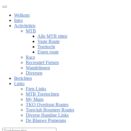
Welkom
Intro
Activiteiten
MTB
Alle MTB ritten
Vaste Route
Toertocht
Eigen route
Race
Recreatief Fietsen
Wandelingen
Diversen
Berichten
Links
Fiets Links
MTB Toertochten
My Maps
TKO Overloon Routes
Toerclub Boxmeer Routes
Diverse Handige Links
De Blauwe Pomerans