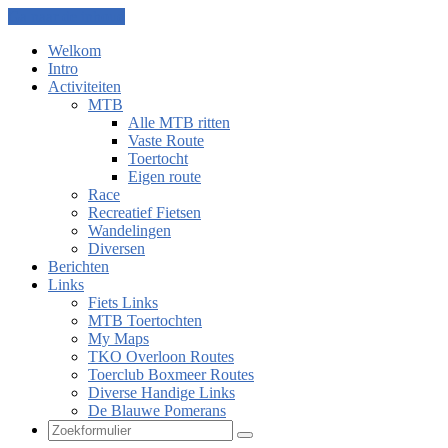
Ga naar de inhoud
Welkom
Intro
Activiteiten
MTB
Alle MTB ritten
Vaste Route
Toertocht
Eigen route
Race
Recreatief Fietsen
Wandelingen
Diversen
Berichten
Links
Fiets Links
MTB Toertochten
My Maps
TKO Overloon Routes
Toerclub Boxmeer Routes
Diverse Handige Links
De Blauwe Pomerans
Zoeken