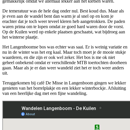
gemakkelijk omdat we allemaal lekker aan het kletsen waren.
De temeratuur was de hele dag onder nul. Best koud dus. Maar als
je even aan de wandel bent dan warm je al snel op en kom je
erachter dat je toch weer teveel kleren heb aangetrokken. De paden
waren prima om te lopen omdat ze goed hard waren door de vorst.
Op de Kuilen werd op enkele plaatsen geschaatst, wat bijdroeg aan
het winterse plaatje.
Het Langenboomse bos was echter was saai. Er is weinig variatie en
nu in de winter was het erg kaal. Maar toch moet je de mooie stukje
waarderen, en die zijn er ook wel zeker. Het bos is me ok niet
geheel onbekend omdat er verschillende MTB toertochten doorheen
gaan. Maar als je er dan weer wandeld ziet het er toch weer anders
uit.
Teruggekomen bij café De Misse in Langenboom gingen we lekker
genieten van het borrelplakje en een lekker winterbockje. Afsluiting
van een heerlijke dag met een fijne wandeling.