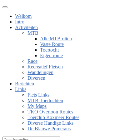
Welkom
Intro
Activiteiten
MTB
Alle MTB ritten
Vaste Route
Toertocht
Eigen route
Race
Recreatief Fietsen
Wandelingen
Diversen
Berichten
Links
Fiets Links
MTB Toertochten
My Maps
TKO Overloon Routes
Toerclub Boxmeer Routes
Diverse Handige Links
De Blauwe Pomerans