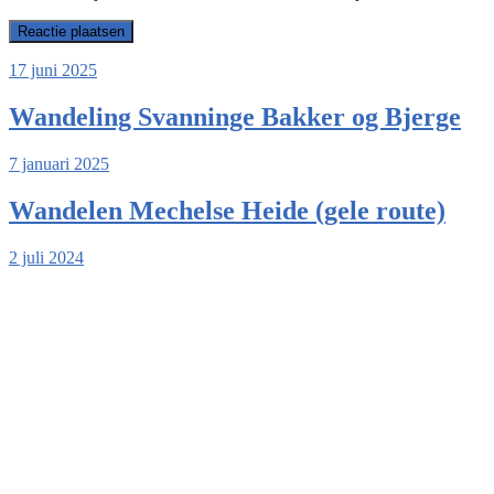
17 juni 2025
Wandeling Svanninge Bakker og Bjerge
7 januari 2025
Wandelen Mechelse Heide (gele route)
2 juli 2024
Slenaken & Hoogcruts Sl5 Gulpen-Wittem
Zoek
Zoek
Archieven
Archieven