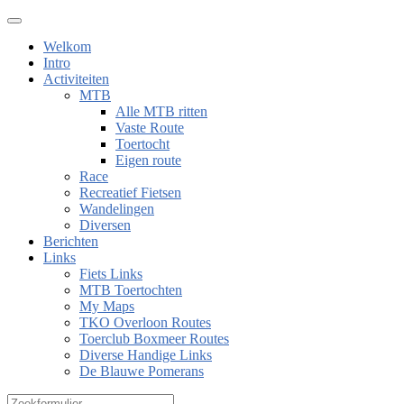
Welkom
Intro
Activiteiten
MTB
Alle MTB ritten
Vaste Route
Toertocht
Eigen route
Race
Recreatief Fietsen
Wandelingen
Diversen
Berichten
Links
Fiets Links
MTB Toertochten
My Maps
TKO Overloon Routes
Toerclub Boxmeer Routes
Diverse Handige Links
De Blauwe Pomerans