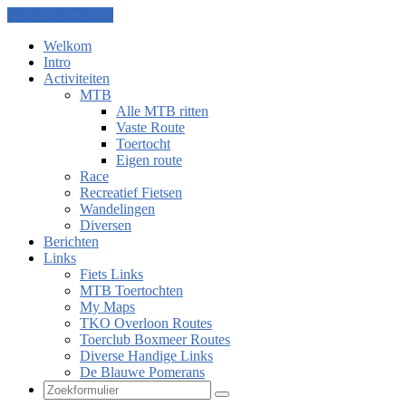
Ga naar de inhoud
Welkom
Intro
Activiteiten
MTB
Alle MTB ritten
Vaste Route
Toertocht
Eigen route
Race
Recreatief Fietsen
Wandelingen
Diversen
Berichten
Links
Fiets Links
MTB Toertochten
My Maps
TKO Overloon Routes
Toerclub Boxmeer Routes
Diverse Handige Links
De Blauwe Pomerans
Zoeken