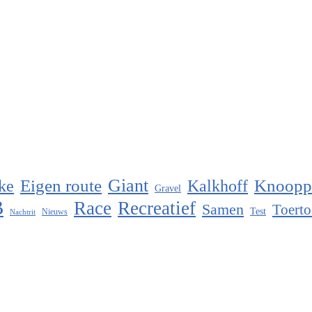
Eigen route
Giant
Knoopp
ke
Kalkhoff
Gravel
B
Race
Recreatief
Samen
Toerto
Test
Nieuws
Nachtrit