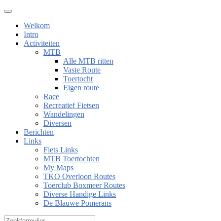
Welkom
Intro
Activiteiten
MTB
Alle MTB ritten
Vaste Route
Toertocht
Eigen route
Race
Recreatief Fietsen
Wandelingen
Diversen
Berichten
Links
Fiets Links
MTB Toertochten
My Maps
TKO Overloon Routes
Toerclub Boxmeer Routes
Diverse Handige Links
De Blauwe Pomerans