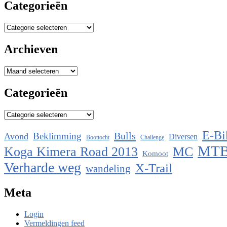
Categorieën
Categorieën
Archieven
Archieven
Categorieën
Categorieën
E-Bi
Bulls
Beklimming
Avond
Diversen
Boottocht
Challenge
MT
Koga Kimera Road 2013
MC
Komoot
Verharde weg
X-Trail
wandeling
Meta
Login
Vermeldingen feed