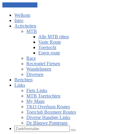
Ga naar de inhoud
Welkom
Intro
Activiteiten
MTB
Alle MTB ritten
Vaste Route
Toertocht
Eigen route
Race
Recreatief Fietsen
Wandelingen
Diversen
Berichten
Links
Fiets Links
MTB Toertochten
My Maps
TKO Overloon Routes
Toerclub Boxmeer Routes
Diverse Handige Links
De Blauwe Pomerans
Zoeken