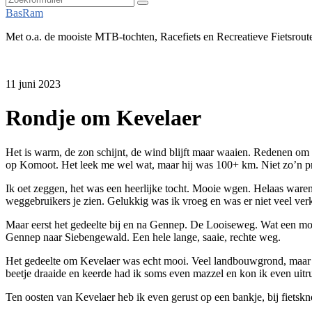
Zoeken
BasRam
Met o.a. de mooiste MTB-tochten, Racefiets en Recreatieve Fietsrout
11 juni 2023
Rondje om Kevelaer
Het is warm, de zon schijnt, de wind blijft maar waaien. Redenen om 
op Komoot. Het leek me wel wat, maar hij was 100+ km. Niet zo’n pro
Ik oet zeggen, het was een heerlijke tocht. Mooie wgen. Helaas waren
weggebruikers je zien. Gelukkig was ik vroeg en was er niet veel ver
Maar eerst het gedeelte bij en na Gennep. De Looiseweg. Wat een moo
Gennep naar Siebengewald. Een hele lange, saaie, rechte weg.
Het gedeelte om Kevelaer was echt mooi. Veel landbouwgrond, maar a
beetje draaide en keerde had ik soms even mazzel en kon ik even ui
Ten oosten van Kevelaer heb ik even gerust op een bankje, bij fiets