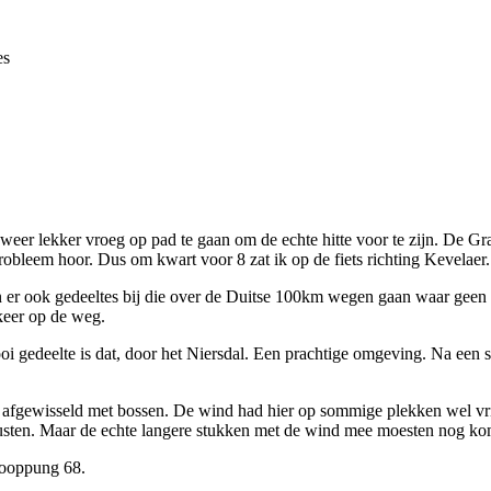
es
weer lekker vroeg op pad te gaan om de echte hitte voor te zijn. De Gr
bleem hoor. Dus om kwart voor 8 zat ik op de fiets richting Kevelaer.
 er ook gedeeltes bij die over de Duitse 100km wegen gaan waar geen fi
keer op de weg.
i gedeelte is dat, door het Niersdal. Een prachtige omgeving. Na een 
fgewisseld met bossen. De wind had hier op sommige plekken wel vrij
trusten. Maar de echte langere stukken met de wind mee moesten nog k
knooppung 68.