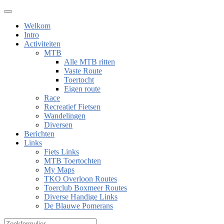
Welkom
Intro
Activiteiten
MTB
Alle MTB ritten
Vaste Route
Toertocht
Eigen route
Race
Recreatief Fietsen
Wandelingen
Diversen
Berichten
Links
Fiets Links
MTB Toertochten
My Maps
TKO Overloon Routes
Toerclub Boxmeer Routes
Diverse Handige Links
De Blauwe Pomerans