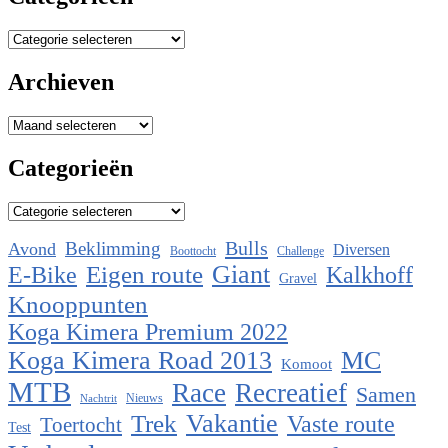
Categorieën
Archieven
Archieven
Categorieën
Categorieën
Bulls
Beklimming
Avond
Diversen
Boottocht
Challenge
Eigen route
Giant
E-Bike
Kalkhoff
Gravel
Knooppunten
Koga Kimera Premium 2022
Koga Kimera Road 2013
MC
Komoot
MTB
Race
Recreatief
Samen
Nieuws
Nachtrit
Vakantie
Trek
Vaste route
Toertocht
Test