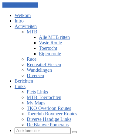
Ga naar de inhoud
Welkom
Intro
Activiteiten
MTB
Alle MTB ritten
Vaste Route
Toertocht
Eigen route
Race
Recreatief Fietsen
Wandelingen
Diversen
Berichten
Links
Fiets Links
MTB Toertochten
My Maps
TKO Overloon Routes
Toerclub Boxmeer Routes
Diverse Handige Links
De Blauwe Pomerans
Zoeken